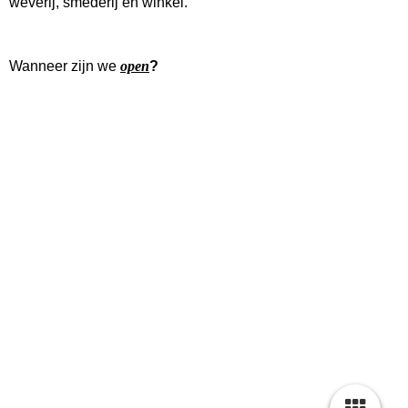
weverij, smederij en winkel.
Wanneer zijn we
open
?