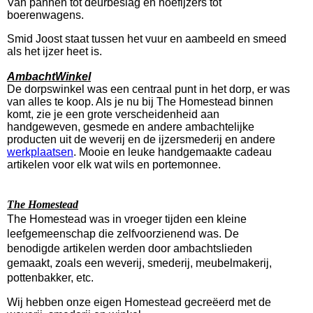
Van pannen tot deurbeslag en hoefijzers tot
boerenwagens.
Smid Joost staat tussen het vuur en aambeeld en smeed
als het ijzer heet is.
AmbachtWinkel
De dorpswinkel was een centraal punt in het dorp, er was
van alles te koop. Als je nu bij
The
Homestead binnen
komt, zie je een grote
verscheidenheid
aan
handgeweven, gesmede en andere ambachtelijke
producten uit de weverij en de ijzersmederij en andere
werkplaatsen
. Mooie en leuke handgemaakte cadeau
artikelen
voor elk wat wils en portemonnee.
The Homestead
The Homestead was in vroeger tijden een kleine
leefgemeenschap die zelfvoorzienend was. De
benodigde artikelen werden door ambachtslieden
gemaakt, zoals een weverij, smederij, meubelmakerij,
pottenbakker, etc.
Wij hebben onze eigen Homestead gecreëerd met de