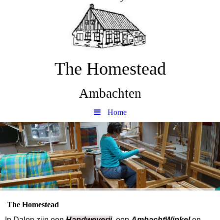
The Homestead
Ambachten
Home
The Homestead
In Dalen zijn een
Handweverij
,
een
AmbachtWinkel
en